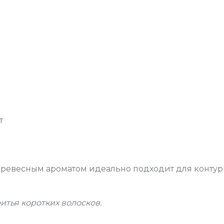
т
древесным ароматом идеально подходит для конту
тья коротких волосков.