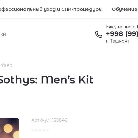
офессиональный уход и СПА-процедуры
Обучение
Ежедневно с 1
+998 (99
ики
г. Ташкент
’s Kit
thys: Men’s Kit
Артикул:
150846