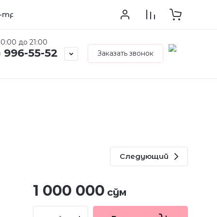
-тренинг
Поиск по сайту
Регистрация
Ка
0:00 до 21:00
) 996-55-52
Заказать звонок
Следующий
1 000 000
сўм