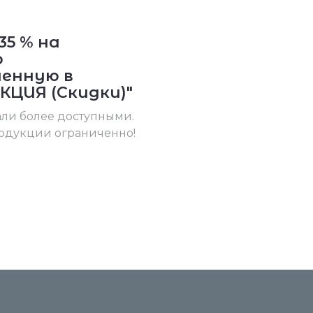
35 % на
ю
енную в
КЦИЯ (Скидки)"
али более доступными.
одукции ограниченно!