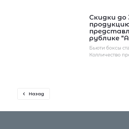
Скидки до 
продукци
представл
рублике "А
Бьюти боксы ст
Колличество пр
Назад