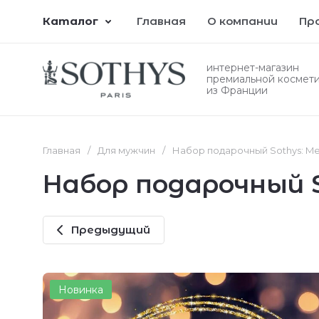
Каталог
Главная
О компании
Пр
интернет-магазин
премиальной космет
из Франции
Главная
/
Для мужчин
/
Набор подарочный Sothys: Men
Набор подарочный So
Предыдущий
Новинка