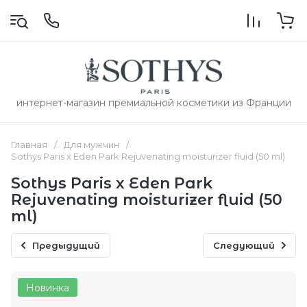
интернет-магазин премиальной косметики из Франции
Главная
/
Для мужчин
/
Sothys Paris x Eden Park Rejuvenating moisturizer fluid (50 ml)
Sothys Paris x Eden Park
Rejuvenating moisturizer fluid (50
ml)
Предыдущий
Следующий
Новинка