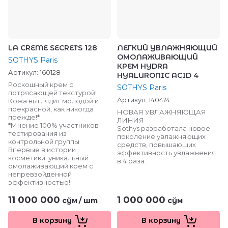
LA CREME SECRETS 128
ЛЕГКИЙ УВЛАЖНЯЮЩИЙ
ОМОЛАЖИВАЮЩИЙ
SOTHYS Paris
КРЕМ HYDRA
Артикул:
160128
HYALURONIC ACID 4
Роскошный крем с
SOTHYS Paris
потрясающей текстурой!
Артикул:
140474
Кожа выглядит молодой и
прекрасной, как никогда
НОВАЯ УВЛАЖНЯЮЩАЯ
прежде!*
ЛИНИЯ
*Мнение 100% участников
Sothys разработала новое
тестирования из
поколение увлажняющих
контрольной группы
средств, повышающих
Впервые в истории
эффективность увлажнения
косметики: уникальный
в 4 раза.
омолаживающий крем с
непревзойденной
эффективностью!
11 000 000
1 000 000
сўм
/
шт
сўм
В корзину
В корзину