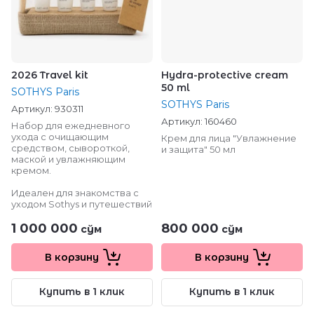
2026 Travel kit
Hydra-protective cream
50 ml
SOTHYS Paris
SOTHYS Paris
Артикул:
930311
Артикул:
160460
Набор для ежедневного
ухода с очищающим
Крем для лица "Увлажнение
средством, сывороткой,
и защита" 50 мл
маской и увлажняющим
кремом.
Идеален для знакомства с
уходом Sothys и путешествий
1 000 000
800 000
сўм
сўм
В корзину
В корзину
Купить в 1 клик
Купить в 1 клик