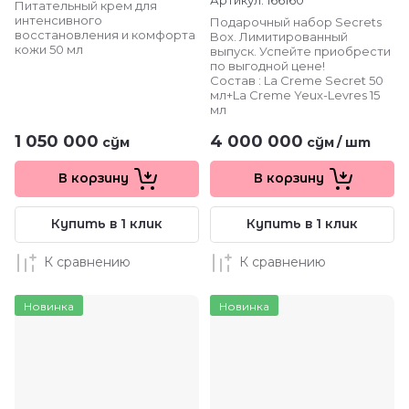
Питательный крем для
интенсивного
Подарочный набор Secrets
восстановления и комфорта
Box. Лимитированный
кожи 50 мл
выпуск. Успейте приобрести
по выгодной цене!
Состав : La Crеme Secret 50
мл+La Creme Yeux-Levres 15
мл
1 050 000
4 000 000
сўм
сўм
/
шт
В корзину
В корзину
Купить в 1 клик
Купить в 1 клик
К сравнению
К сравнению
Новинка
Новинка