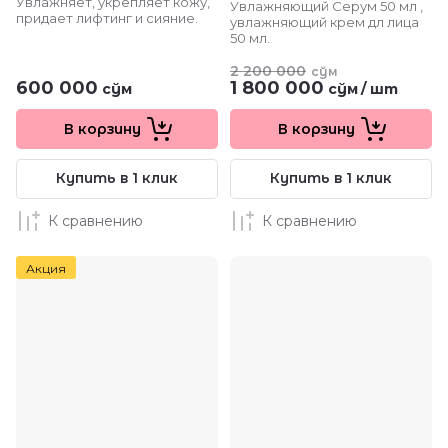
Увлажняет, укрепляет кожу,
Увлажняющий Серум 50 мл ,
придает лифтинг и сияние.
увлажняющий крем дл лица
50 мл.
2 200 000
сўм
600 000
1 800 000
сўм
сўм
/
шт
В корзину
В корзину
Купить в 1 клик
Купить в 1 клик
К сравнению
К сравнению
Акция