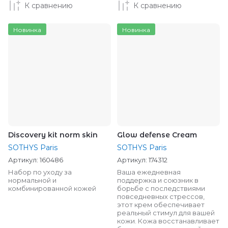
К сравнению
К сравнению
Новинка
Новинка
Discovery kit norm skin
Glow defense Cream
SOTHYS Paris
SOTHYS Paris
Артикул:
160486
Артикул:
174312
Набор по уходу за
Ваша ежедневная
нормальной и
поддержка и союзник в
комбинированной кожей
борьбе с последствиями
повседневных стрессов,
этот крем обеспечивает
реальный стимул для вашей
кожи. Кожа восстанавливает