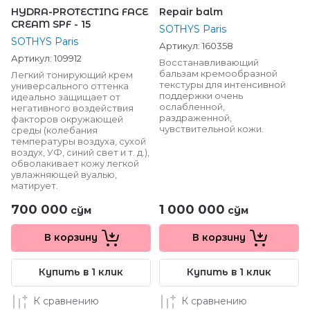
HYDRA-PROTECTING FACE
Repair balm
CREAM SPF - 15
SOTHYS Paris
SOTHYS Paris
Артикул:
160358
Артикул:
109912
Восстанавливающий
бальзам кремообразной
Легкий тонирующий крем
текстуры для интенсивной
универсального оттенка
поддержки очень
идеально защищает от
ослабленной,
негативного воздействия
раздраженной,
факторов окружающей
чувствительной кожи.
среды (колебания
температуры воздуха, сухой
воздух, УФ, синий свет и т. д.),
обволакивает кожу легкой
увлажняющей вуалью,
матирует.
700 000
1 000 000
сўм
сўм
В корзину
В корзину
Купить в 1 клик
Купить в 1 клик
К сравнению
К сравнению