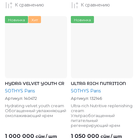
К сравнению
К сравнению
Новинка
Хит
Новинка
HYDRA VELVET YOUTH CR
ULTRA RICH NUTRITION
SOTHYS Paris
SOTHYS Paris
Артикул:
140472
Артикул:
132146
Hydrating velvet youth cream
Ultra-rich Nutritive replenishing
Обогащенный увлажняющий
cream
омолаживающий крем
Ультраобогащенный
питательный
регенерирующий крем
1 000 000
1 050 000
сўм
/
шт
сўм
/
шт