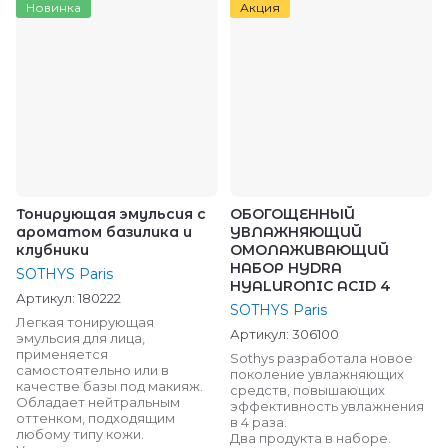
Новинка
Акция
Тонирующая эмульсия с
ОБОГОЩЕННЫЙ
ароматом базилика и
УВЛАЖНЯЮЩИЙ
клубники
ОМОЛАЖИВАЮЩИЙ
НАБОР HYDRA
SOTHYS Paris
HYALURONIC ACID 4
Артикул:
180222
SOTHYS Paris
Легкая тонирующая
Артикул:
306100
эмульсия для лица,
применяется
Sothys разработала новое
самостоятельно или в
поколение увлажняющих
качестве базы под макияж.
средств, повышающих
Обладает нейтральным
эффективность увлажнения
оттенком, подходящим
в 4 раза.
любому типу кожи.
Два продукта в наборе.