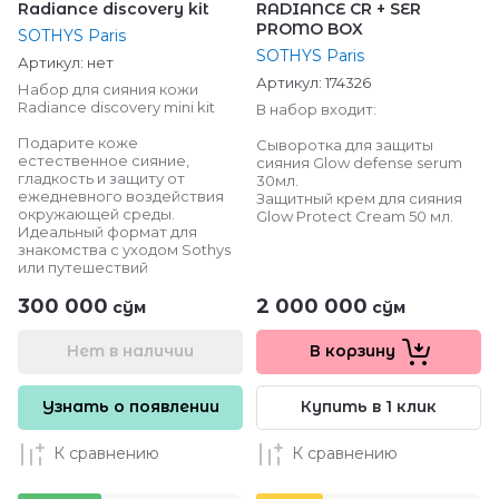
Radiance discovery kit
RADIANCE CR + SER
PROMO BOX
SOTHYS Paris
SOTHYS Paris
Артикул:
нет
Артикул:
174326
Набор для сияния кожи
Radiance discovery mini kit
В набор входит:
Подарите коже
Сыворотка для защиты
естественное сияние,
сияния Glow defense serum
гладкость и защиту от
30мл.
ежедневного воздействия
Защитный крем для сияния
окружающей среды.
Glow Protect Cream 50 мл.
Идеальный формат для
знакомства с уходом Sothys
или путешествий
300 000
2 000 000
сўм
сўм
Нет в наличии
В корзину
Узнать о появлении
Купить в 1 клик
К сравнению
К сравнению