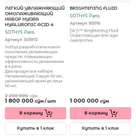
ЛЕГКИЙ УВЛАЖНЯЮЩИЙ
BRIGHTENING FLUID
ОМОЛАЖИВАЮЩИЙ
SOTHYS Paris
НАБОР HYDRA
Артикул:
165716
HYALURONIC ACID 4
[W.]+™ Brightening Fluid
SOTHYS Paris
Осветляющая Anti-age
Артикул:
305972
сыворотка
Sothys разработала новое
поколение увлажняющих
средств, повышающих
эффективность увлажнения
в 4 раза.
Два продукта в наборе.
Увлажняющий Серум 50 мл ,
увлажняющий крем дл лица
50 мл.
2 200 000
сўм
1 800 000
1 000 000
сўм
/
шт
сўм
В корзину
В корзину
Купить в 1 клик
Купить в 1 клик