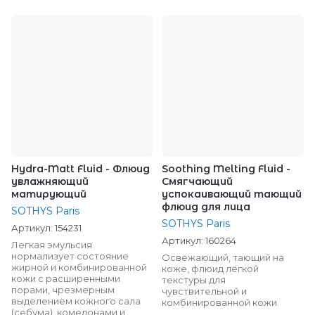
Hydra-Matt Fluid - Флюид
Soothing Melting Fluid -
увлажняющий
Смягчающий
матирующий
успокаивающий тающий
флюид для лица
SOTHYS Paris
SOTHYS Paris
Артикул:
154231
Артикул:
160264
Легкая эмульсия
нормализует состояние
Освежающий, тающий на
жирной и комбинированной
коже, флюид лёгкой
кожи c расширенными
текстуры для
порами, чрезмерным
чувствительной и
выделением кожного сала
комбинированной кожи.
(себума), комедонами и