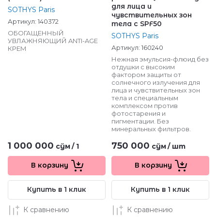
для лица и
SOTHYS Paris
чувствительных зон
Артикул:
140372
тела с SPF50
ОБОГАЩЕННЫЙ
SOTHYS Paris
УВЛАЖНЯЮЩИЙ ANTI-AGE
Артикул:
160240
КРЕМ
Нежная эмульсия-флюид без
отдушки с высоким
фактором защиты от
солнечного излучения для
лица и чувствительных зон
тела и специальным
комплексом против
фотостарения и
пигментации. Без
минеральных фильтров.
1 000 000
750 000
сўм
/
1
сўм
/
шт
В корзину
В корзину
Купить в 1 клик
Купить в 1 клик
К сравнению
К сравнению